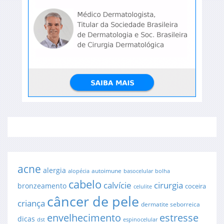
acne
alergia
autoimune
alopécia
basocelular
bolha
cabelo
cirurgia
calvície
bronzeamento
coceira
celulite
câncer de pele
criança
dermatite seborreica
envelhecimento
estresse
dicas
dst
espinocelular