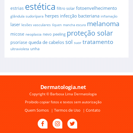
estética
fotoenvelhecimento
estrias
filtro solar
herpes
infecção bacteriana
glândula sudorípara
inflamação
melanoma
laser
lesões vasculares
líquen
mancha escura
proteção solar
micose
nevo
peeling
neoplasia
sol
tratamento
queda de cabelos
psoríase
suor
unha
ultravioleta
Dermatologia.net
Copyright © Barbosa Lima Dermatologia
Proibido copiar fotos e textos sem autorização
Quem Somos
Termos de Uso
Contato
|
|