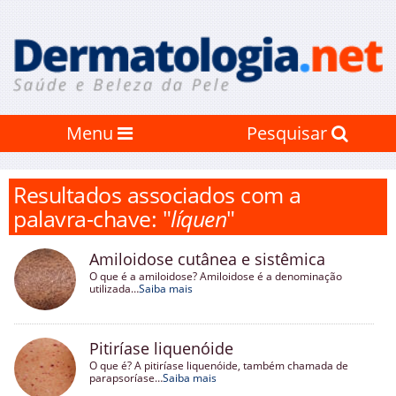
Menu
Pesquisar
Resultados associados com a
palavra-chave: "
líquen
"
Amiloidose cutânea e sistêmica
O que é a amiloidose? Amiloidose é a denominação
utilizada…
Saiba mais
Pitiríase liquenóide
O que é? A pitiríase liquenóide, também chamada de
parapsoríase…
Saiba mais