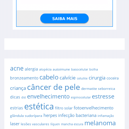
acne
alergia
autoimune
alopécia
basocelular
bolha
cabelo
cirurgia
calvície
bronzeamento
coceira
celulite
câncer de pele
criança
dermatite seborreica
envelhecimento
estresse
dicas
dst
espinocelular
estética
fotoenvelhecimento
estrias
filtro solar
herpes
infecção bacteriana
glândula sudorípara
inflamação
melanoma
laser
lesões vasculares
líquen
mancha escura