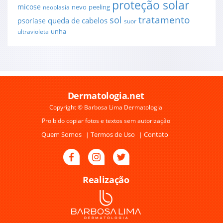
proteção solar
micose
nevo
peeling
neoplasia
sol
tratamento
queda de cabelos
psoríase
suor
unha
ultravioleta
Dermatologia.net
Copyright © Barbosa Lima Dermatologia
Proibido copiar fotos e textos sem autorização
Quem Somos
Termos de Uso
Contato
|
|
Realização