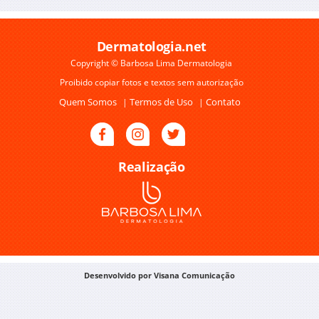
Dermatologia.net
Copyright © Barbosa Lima Dermatologia
Proibido copiar fotos e textos sem autorização
Quem Somos
Termos de Uso
Contato
|
|
Realização
Desenvolvido por Visana Comunicação