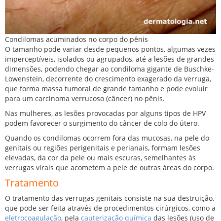
Condilomas acuminados no corpo do pênis
O tamanho pode variar desde pequenos pontos, algumas vezes
imperceptíveis, isolados ou agrupados, até a lesões de grandes
dimensões, podendo chegar ao condiloma gigante de Buschke-
Lowenstein, decorrente do crescimento exagerado da verruga,
que forma massa tumoral de grande tamanho e pode evoluir
para um carcinoma verrucoso (câncer) no pênis.
Nas mulheres, as lesões provocadas por alguns tipos de HPV
podem favorecer o surgimento do câncer de colo do útero.
Quando os condilomas ocorrem fora das mucosas, na pele do
genitais ou regiões perigenitais e perianais, formam lesões
elevadas, da cor da pele ou mais escuras, semelhantes às
verrugas virais que acometem a pele de outras áreas do corpo.
Tratamento
O tratamento das verrugas genitais consiste na sua destruição,
que pode ser feita através de procedimentos cirúrgicos, como a
eletrocoagulação
, pela
cauterização química
das lesões (uso de