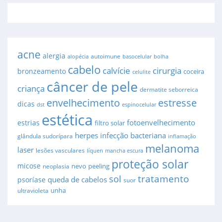
acne
alergia
autoimune
alopécia
basocelular
bolha
cabelo
cirurgia
calvície
bronzeamento
coceira
celulite
câncer de pele
criança
dermatite seborreica
envelhecimento
estresse
dicas
dst
espinocelular
estética
fotoenvelhecimento
estrias
filtro solar
herpes
infecção bacteriana
glândula sudorípara
inflamação
melanoma
laser
lesões vasculares
líquen
mancha escura
proteção solar
micose
nevo
peeling
neoplasia
sol
tratamento
queda de cabelos
psoríase
suor
unha
ultravioleta