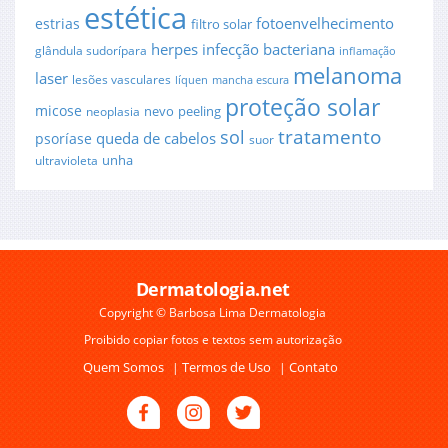
estética
fotoenvelhecimento
estrias
filtro solar
herpes
infecção bacteriana
glândula sudorípara
inflamação
melanoma
laser
lesões vasculares
líquen
mancha escura
proteção solar
micose
nevo
peeling
neoplasia
sol
tratamento
queda de cabelos
psoríase
suor
unha
ultravioleta
Dermatologia.net
Copyright © Barbosa Lima Dermatologia
Proibido copiar fotos e textos sem autorização
Quem Somos
Termos de Uso
Contato
|
|