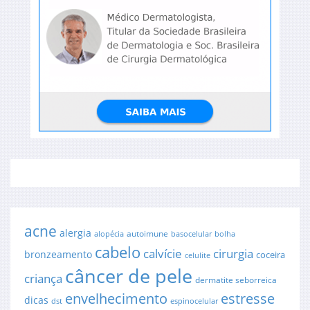
acne
alergia
autoimune
alopécia
basocelular
bolha
cabelo
cirurgia
calvície
bronzeamento
coceira
celulite
câncer de pele
criança
dermatite seborreica
envelhecimento
estresse
dicas
dst
espinocelular