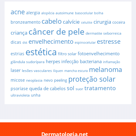
acne
alergia
autoimune
alopécia
basocelular
bolha
cabelo
cirurgia
calvície
bronzeamento
coceira
celulite
câncer de pele
criança
dermatite seborreica
envelhecimento
estresse
dicas
dst
espinocelular
estética
fotoenvelhecimento
estrias
filtro solar
herpes
infecção bacteriana
glândula sudorípara
inflamação
melanoma
laser
lesões vasculares
líquen
mancha escura
proteção solar
micose
nevo
peeling
neoplasia
sol
tratamento
queda de cabelos
psoríase
suor
unha
ultravioleta
Dermatologia.net