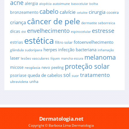
acne
alergia
autoimune
alopécia
basocelular
bolha
cabelo
cirurgia
calvície
bronzeamento
coceira
celulite
câncer de pele
criança
dermatite seborreica
envelhecimento
estresse
dicas
dst
espinocelular
estética
fotoenvelhecimento
estrias
filtro solar
herpes
infecção bacteriana
glândula sudorípara
inflamação
melanoma
laser
lesões vasculares
líquen
mancha escura
proteção solar
micose
nevo
peeling
neoplasia
sol
tratamento
queda de cabelos
psoríase
suor
unha
ultravioleta
Dermatologia.net
Copyright © Barbosa Lima Dermatologia