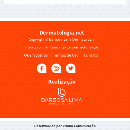
Dermatologia.net
Copyright © Barbosa Lima Dermatologia
Proibido copiar fotos e textos sem autorização
Quem Somos
Termos de Uso
Contato
|
|
Realização
Desenvolvido por Visana Comunicação