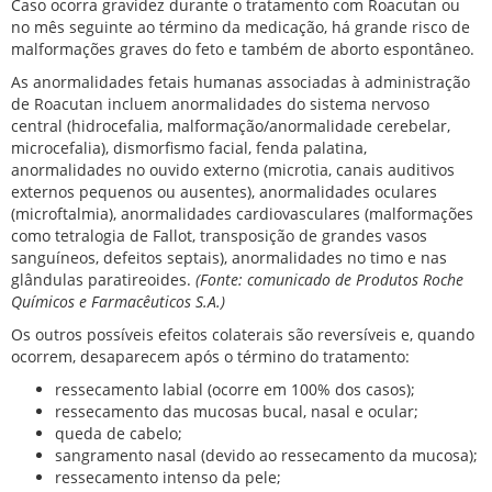
Caso ocorra gravidez durante o tratamento com Roacutan ou
no mês seguinte ao término da medicação, há grande risco de
malformações graves do feto e também de aborto espontâneo.
As anormalidades fetais humanas associadas à administração
de Roacutan incluem anormalidades do sistema nervoso
central (hidrocefalia, malformação/anormalidade cerebelar,
microcefalia), dismorfismo facial, fenda palatina,
anormalidades no ouvido externo (microtia, canais auditivos
externos pequenos ou ausentes), anormalidades oculares
(microftalmia), anormalidades cardiovasculares (malformações
como tetralogia de Fallot, transposição de grandes vasos
sanguíneos, defeitos septais), anormalidades no timo e nas
glândulas paratireoides.
(Fonte: comunicado de Produtos Roche
Químicos e Farmacêuticos S.A.)
Os outros possíveis efeitos colaterais são reversíveis e, quando
ocorrem, desaparecem após o término do tratamento:
ressecamento labial (ocorre em 100% dos casos);
ressecamento das mucosas bucal, nasal e ocular;
queda de cabelo;
sangramento nasal (devido ao ressecamento da mucosa);
ressecamento intenso da pele;