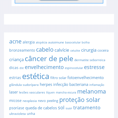
acne
alergia
autoimune
alopécia
basocelular
bolha
cabelo
cirurgia
calvície
bronzeamento
coceira
celulite
câncer de pele
criança
dermatite seborreica
envelhecimento
estresse
dicas
dst
espinocelular
estética
fotoenvelhecimento
estrias
filtro solar
herpes
infecção bacteriana
glândula sudorípara
inflamação
melanoma
laser
lesões vasculares
líquen
mancha escura
proteção solar
micose
nevo
peeling
neoplasia
sol
tratamento
queda de cabelos
psoríase
suor
unha
ultravioleta